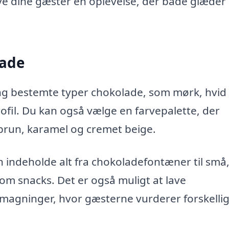
e dine gæster en oplevelse, der både glæder 
lade
g bestemte typer chokolade, som mørk, hvid 
rofil. Du kan også vælge en farvepalette, der
run, karamel og cremet beige.
indeholde alt fra chokoladefontæner til små
m snacks. Det er også muligt at lave
magninger, hvor gæsterne vurderer forskelli