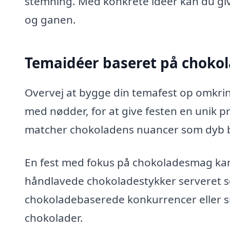
stemning. Med konkrete idéer kan du giv
og ganen.
Temaidéer baseret på choko
Overvej at bygge din temafest op omkrin
med nødder, for at give festen en unik p
matcher chokoladens nuancer som dyb b
En fest med fokus på chokoladesmag kan 
håndlavede chokoladestykker serveret so
chokoladebaserede konkurrencer eller s
chokolader.