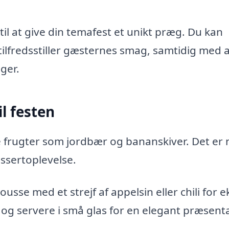
 at give din temafest et unikt præg. Du kan
tilfredsstiller gæsternes smag, samtidig med 
ger.
l festen
e frugter som jordbær og bananskiver. Det er
essertoplevelse.
e med et strejf af appelsin eller chili for e
g servere i små glas for en elegant præsenta