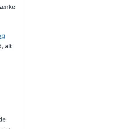
 tænke
og
, alt
de