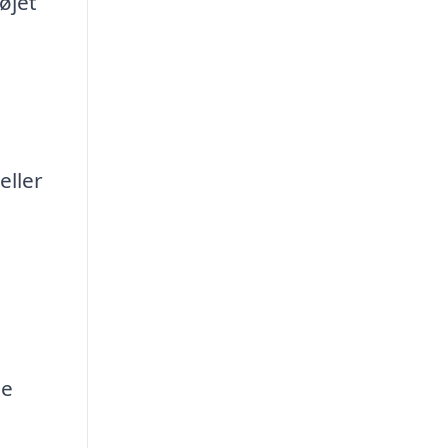
øjet
eller
,
ge