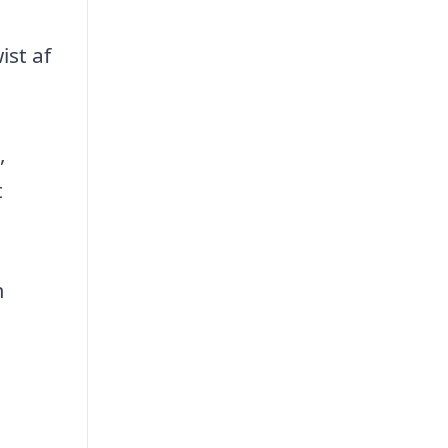
st af
,
t
m