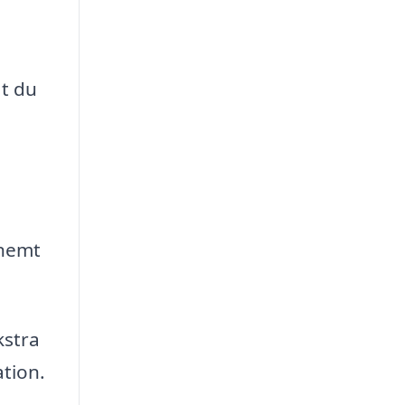
at du
 nemt
kstra
tion.