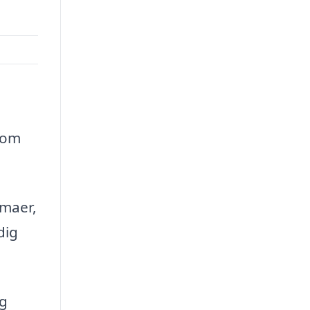
som
emaer,
dig
og