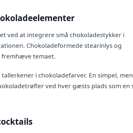
hokoladeelementer
t ved at integrere små chokoladestykker i
rationen. Chokoladeformede stearinlys og
n fremhæve temaet.
allerkener i chokoladefarver. En simpel, men
chokoladetrøfler ved hver gæsts plads som en
ocktails