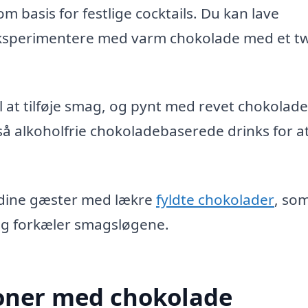
 basis for festlige cocktails. Du kan lave
eksperimentere med varm chokolade med et twi
l at tilføje smag, og pynt med revet chokolade
så alkoholfrie chokoladebaserede drinks for a
 dine gæster med lækre
fyldte chokolader
, so
 og forkæler smagsløgene.
ioner med chokolade