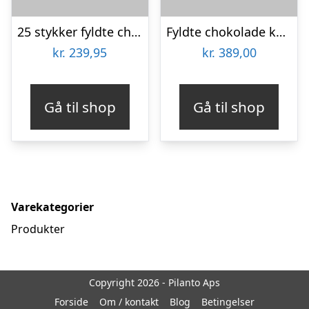
25 stykker fyldte chokolader i rød Cocoture æske
Fyldte chokolade kugler mix 1,2kg
kr.
239,95
kr.
389,00
Gå til shop
Gå til shop
Varekategorier
Produkter
Copyright 2026 - Pilanto Aps
Forside
Om / kontakt
Blog
Betingelser